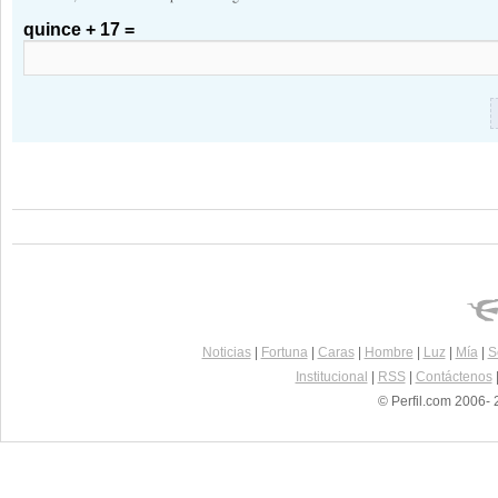
quince + 17 =
Noticias
|
Fortuna
|
Caras
|
Hombre
|
Luz
|
Mía
|
S
Institucional
|
RSS
|
Contáctenos
© Perfil.com 2006- 