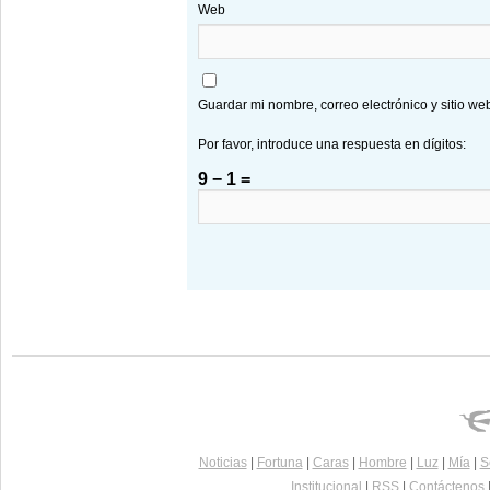
Web
Guardar mi nombre, correo electrónico y sitio w
Por favor, introduce una respuesta en dígitos:
9 − 1 =
Noticias
|
Fortuna
|
Caras
|
Hombre
|
Luz
|
Mía
|
S
Institucional
|
RSS
|
Contáctenos