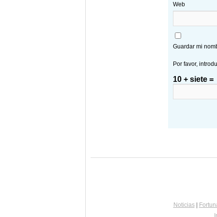
Web
Guardar mi nombr
Por favor, introd
10 + siete =
Noticias
|
Fortun
I