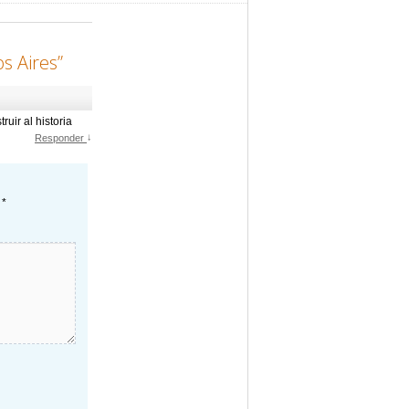
s Aires
”
uir al historia
↓
Responder
n
*