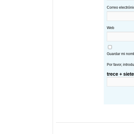
Correo electrón
Web
Guardar mi nombr
Por favor, introd
trece + siete