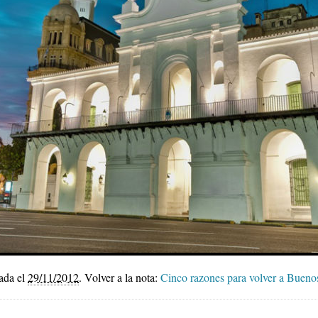
ada el
29/11/2012
.
Volver a la nota:
Cinco razones para volver a Bueno