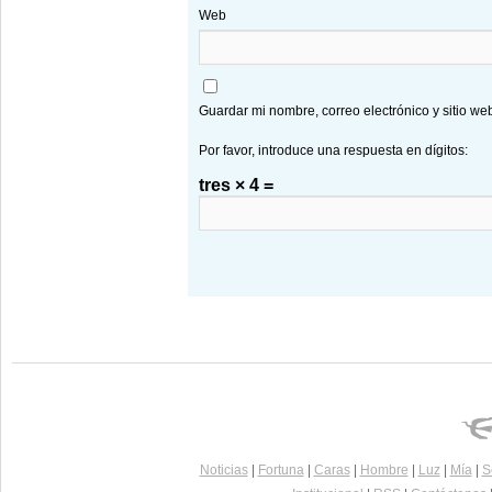
Web
Guardar mi nombre, correo electrónico y sitio w
Por favor, introduce una respuesta en dígitos:
tres × 4 =
Noticias
|
Fortuna
|
Caras
|
Hombre
|
Luz
|
Mía
|
S