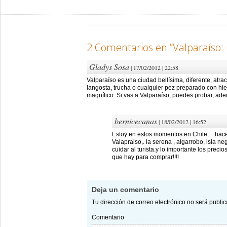
2 Comentarios en “
Valparaíso:
Gladys Sosa
| 17/02/2012 | 22:58
Valparaíso es una ciudad bellísima, diferente, atract
langosta, trucha o cualquier pez preparado con hie
magnífico. Si vas a Valparaíso, puedes probar, ade
bernicecanas
| 18/02/2012 | 16:52
Estoy en estos momentos en Chile….hace 
Valapraiso,. la serena , algarrobo, isla
cuidar al turista.y lo importante los prec
que hay para comprar!!!!
Deja un comentario
Tu dirección de correo electrónico no será publi
Comentario