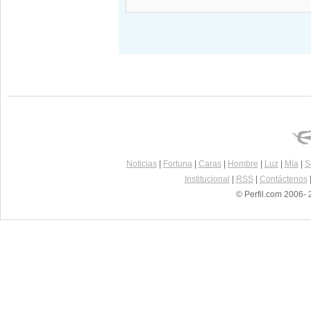
Noticias
|
Fortuna
|
Caras
|
Hombre
|
Luz
|
Mía
|
S
Institucional
|
RSS
|
Contáctenos
© Perfil.com 2006- 