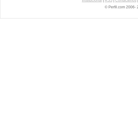
Institucional
|
RSS
|
Contáctenos
© Perfil.com 2006- 