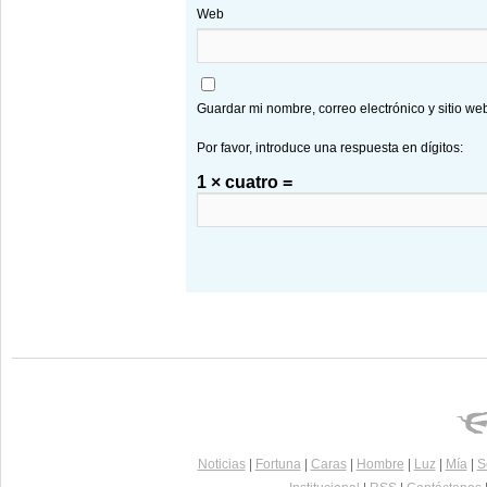
Web
Guardar mi nombre, correo electrónico y sitio w
Por favor, introduce una respuesta en dígitos:
1 × cuatro =
Noticias
|
Fortuna
|
Caras
|
Hombre
|
Luz
|
Mía
|
S