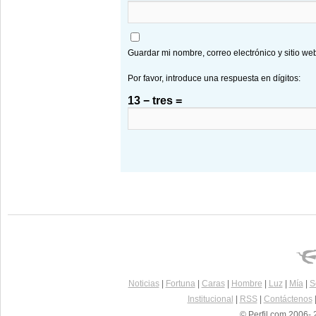
Guardar mi nombre, correo electrónico y sitio w
Por favor, introduce una respuesta en dígitos:
13 − tres =
Noticias
|
Fortuna
|
Caras
|
Hombre
|
Luz
|
Mía
|
S
Institucional
|
RSS
|
Contáctenos
© Perfil.com 2006- 