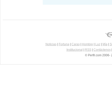
Noticias
|
Fortuna
|
Caras
|
Hombre
|
Luz
|
Mía
|
S
Institucional
|
RSS
|
Contáctenos
© Perfil.com 2006- 