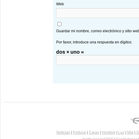
Web
Guardar mi nombre, correo electrónico y sitio w
Por favor, introduce una respuesta en dígitos:
dos × uno =
Noticias
|
Fortuna
|
Caras
|
Hombre
|
Luz
|
Mía
|
S