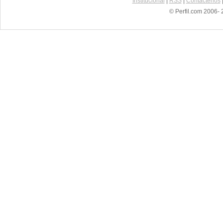
Institucional
|
RSS
|
Contáctenos
© Perfil.com 2006- 