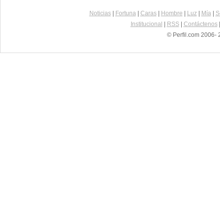
Noticias
|
Fortuna
|
Caras
|
Hombre
|
Luz
|
Mía
|
S
Institucional
|
RSS
|
Contáctenos
© Perfil.com 2006- 