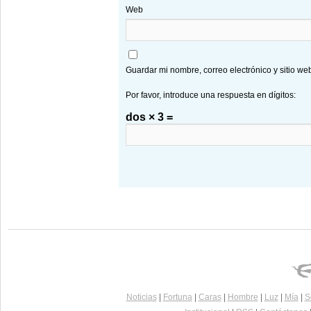
Web
Guardar mi nombre, correo electrónico y sitio w
Por favor, introduce una respuesta en dígitos:
dos × 3 =
Noticias
|
Fortuna
|
Caras
|
Hombre
|
Luz
|
Mía
|
S