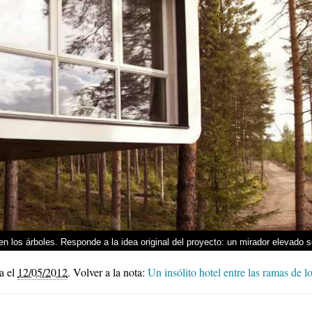
 los árboles. Responde a la idea original del proyecto: un mirador elevado sob
a el
12/05/2012
.
Volver a la nota:
Un insólito hotel entre las ramas de l