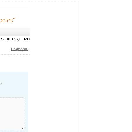
boles
”
OS IDIOTAS,COMO
↓
Responder
n
*