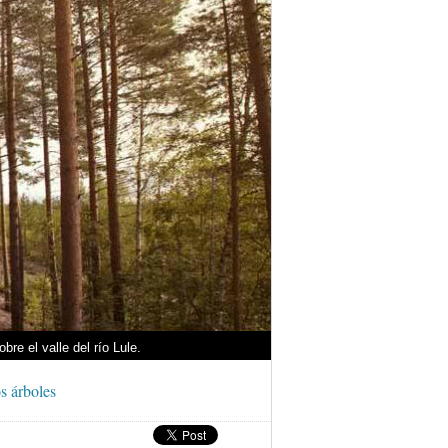
re el valle del río Lule.
os árboles