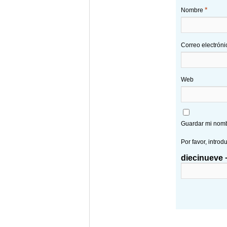
*
Nombre
Correo electrón
Web
Guardar mi nombr
Por favor, introd
diecinueve −