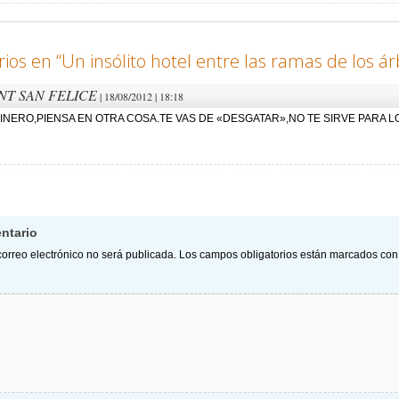
ios en “
Un insólito hotel entre las ramas de los ár
NT SAN FELICE
| 18/08/2012 | 18:18
INERO,PIENSA EN OTRA COSA.TE VAS DE «DESGATAR»,NO TE SIRVE PARA L
ión de comentarios
ntario
correo electrónico no será publicada.
Los campos obligatorios están marcados co