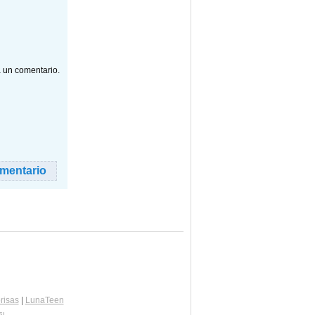
a un comentario.
risas
|
LunaTeen