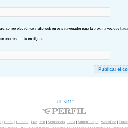
e, correo electrónico y sitio web en este navegador para la próxima vez que hag
uce una respuesta en dígitos:
Turismo
a
|
Caras
|
Hombre
|
Luz
|
Mía
|
Semanario
|
Look
|
SuperCampo
|
WeekEnd
|
Parab