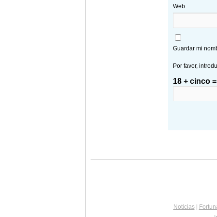
Web
Guardar mi nombr
Por favor, introd
18 + cinco =
Noticias
|
Fortun