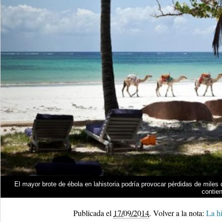
El mayor brote de ébola en lahistoria podría provocar pérdidas de miles
contie
Publicada el
17/09/2014
.
Volver a la nota:
La hi