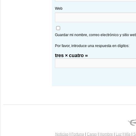
Web
Guardar mi nombre, correo electrónico y sitio w
Por favor, introduce una respuesta en dígitos:
tres × cuatro =
Noticias
|
Fortuna
|
Caras
|
Hombre
|
Luz
|
Mía
|
S