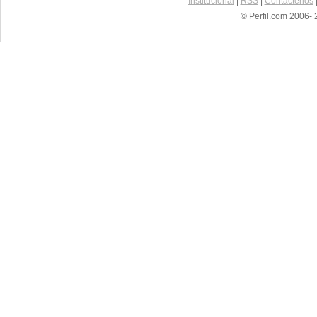
Institucional
|
RSS
|
Contáctenos
© Perfil.com 2006- 