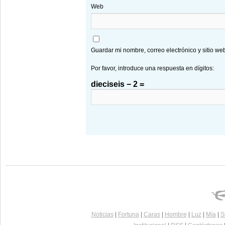
Web
Guardar mi nombre, correo electrónico y sitio w
Por favor, introduce una respuesta en dígitos:
dieciseis − 2 =
Noticias
|
Fortuna
|
Caras
|
Hombre
|
Luz
|
Mía
|
S