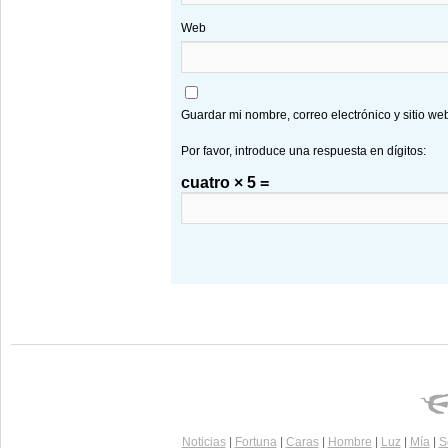
Web
Guardar mi nombre, correo electrónico y sitio w
Por favor, introduce una respuesta en dígitos:
cuatro × 5 =
Noticias
|
Fortuna
|
Caras
|
Hombre
|
Luz
|
Mía
|
S