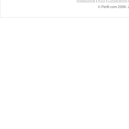
Institucional
|
RSS
|
Contáctenos
© Perfil.com 2006- 