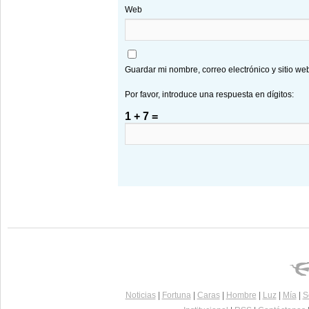
Web
Guardar mi nombre, correo electrónico y sitio w
Por favor, introduce una respuesta en dígitos:
1 + 7 =
Noticias
|
Fortuna
|
Caras
|
Hombre
|
Luz
|
Mía
|
S