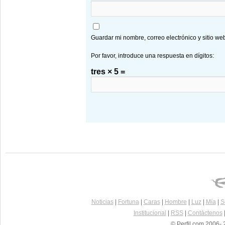
Guardar mi nombre, correo electrónico y sitio w
Por favor, introduce una respuesta en dígitos:
tres × 5 =
Noticias
|
Fortuna
|
Caras
|
Hombre
|
Luz
|
Mía
|
S
Institucional
|
RSS
|
Contáctenos
© Perfil.com 2006- 