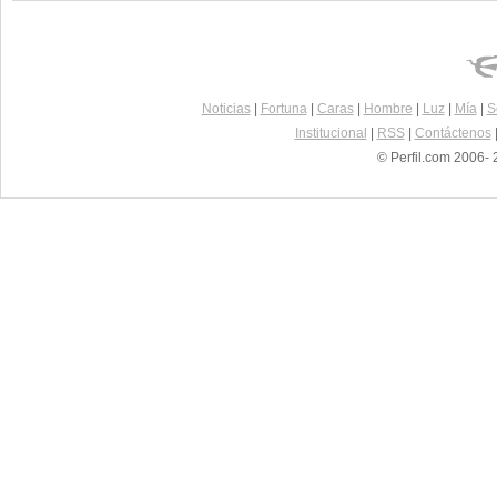
Noticias
|
Fortuna
|
Caras
|
Hombre
|
Luz
|
Mía
|
S
Institucional
|
RSS
|
Contáctenos
© Perfil.com 2006- 