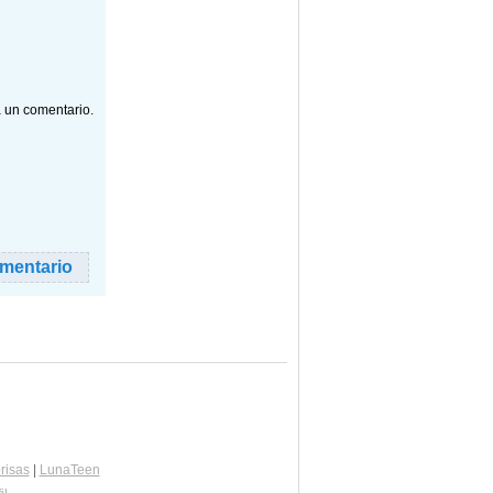
a un comentario.
risas
|
LunaTeen