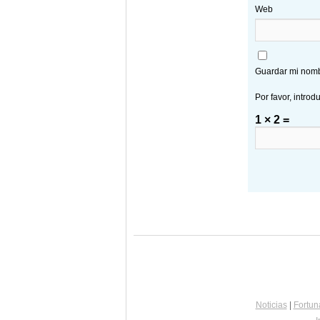
Web
Guardar mi nombr
Por favor, introd
1 × 2 =
Noticias
|
Fortun