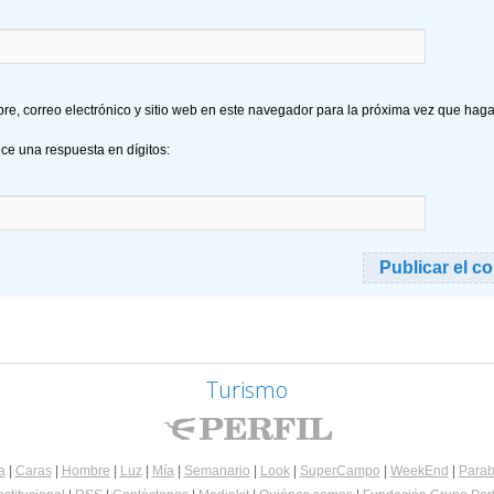
e, correo electrónico y sitio web en este navegador para la próxima vez que hag
uce una respuesta en dígitos:
Turismo
a
|
Caras
|
Hombre
|
Luz
|
Mía
|
Semanario
|
Look
|
SuperCampo
|
WeekEnd
|
Parab