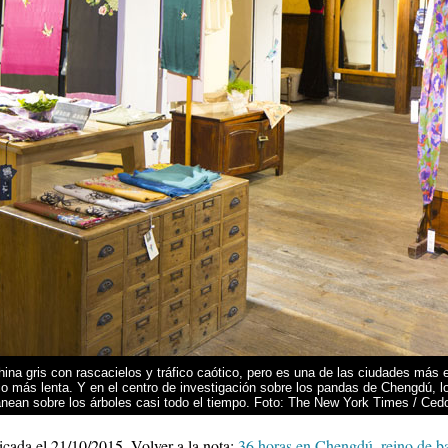
na gris con rascacielos y tráfico caótico, pero es una de las ciudades más 
o más lenta. Y en el centro de investigación sobre los pandas de Chengdú, 
nean sobre los árboles casi todo el tiempo. Foto: The New York Times / Cedo
icada el
21/10/2015
.
Volver a la nota:
36 horas en Chengdú, reino de 