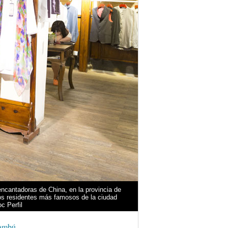
encantadoras de China, en la provincia de
los residentes más famosos de la ciudad
c Perfil
bambú