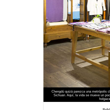
Chengdú quizá parezca una metrópolis chi
Sichuan. Aquí, la vida se mueve un poc
holgaza
Publ