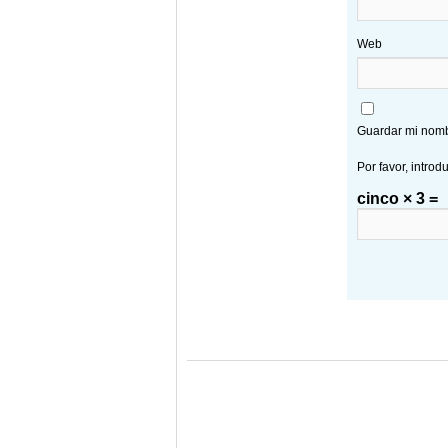
Web
Guardar mi nombr
Por favor, introd
cinco × 3 =