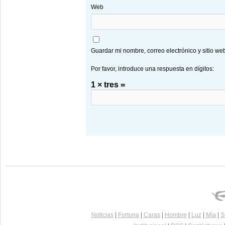
Web
Guardar mi nombre, correo electrónico y sitio w
Por favor, introduce una respuesta en dígitos:
1 × tres =
Noticias
|
Fortuna
|
Caras
|
Hombre
|
Luz
|
Mía
|
S