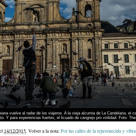
iana vuelve al radar de los viajeros. A la vieja alcurnia de La Candelaria, el
to. Y para experiencias fuertes, el licuado de cangrejo pro virilidad. Foto: T
el
14/12/2015
.
Volver a la nota:
Por las calles de la rejuvenecida y vibr