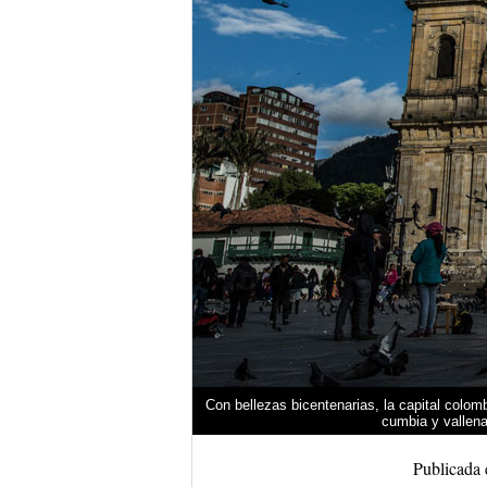
Con bellezas bicentenarias, la capital colomb
cumbia y vallena
Publicada 