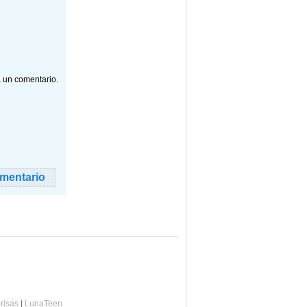
a un comentario.
risas
|
LunaTeen