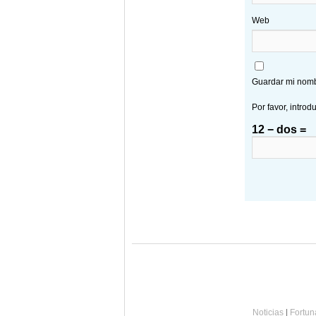
Web
Guardar mi nombr
Por favor, introd
12 − dos =
Noticias
|
Fortun