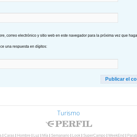
e, correo electrónico y sitio web en este navegador para la próxima vez que hag
uce una respuesta en dígitos:
Turismo
a
|
Caras
|
Hombre
|
Luz
|
Mía
|
Semanario
|
Look
|
SuperCampo
|
WeekEnd
|
Parab