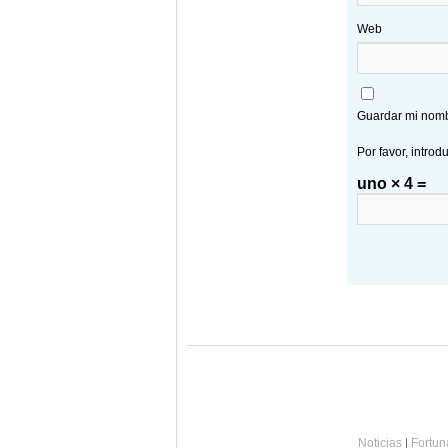
Web
Guardar mi nombr
Por favor, introd
uno × 4 =
Noticias
|
Fortun