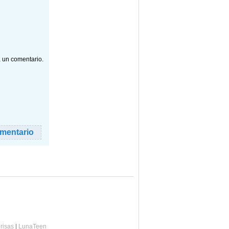
a un comentario.
risas
|
LunaTeen