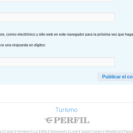
e, correo electrónico y sitio web en este navegador para la próxima vez que hag
uce una respuesta en dígitos:
Turismo
a
|
Caras
|
Hombre
|
Luz
|
Mía
|
Semanario
|
Look
|
SuperCampo
|
WeekEnd
|
Parab