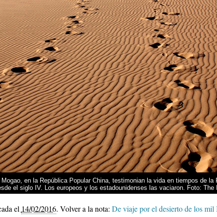
ogao, en la República Popular China, testimonian la vida en tiempos de la 
sde el siglo IV. Los europeos y los estadounidenses las vaciaron. Foto: The
cada el
14/02/2016
.
Volver a la nota:
De viaje por el desierto de los mi