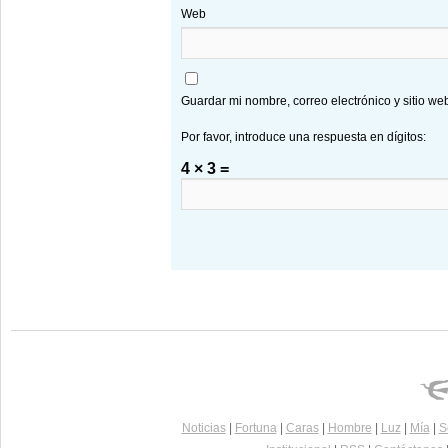
Web
Guardar mi nombre, correo electrónico y sitio w
Por favor, introduce una respuesta en dígitos:
4 × 3 =
Noticias
|
Fortuna
|
Caras
|
Hombre
|
Luz
|
Mía
|
S