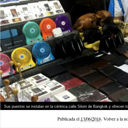
Sus puestos se instalan en la céntrica calle Silom de Bangkok y ofrecen 
Publicada el
13/06/2016
.
Volver a la n