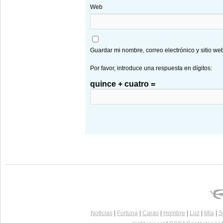
Web
Guardar mi nombre, correo electrónico y sitio w
Por favor, introduce una respuesta en dígitos:
quince + cuatro =
Noticias
|
Fortuna
|
Caras
|
Hombre
|
Luz
|
Mía
|
S