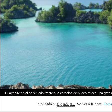
El arrecife coralino situado frente a la estación de buceo ofrece una gran 
Publicada el
16/04/2017
.
Volver a la nota:
Fotos