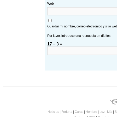
Web
Guardar mi nombre, correo electrónico y sitio w
Por favor, introduce una respuesta en dígitos:
17 − 3 =
Noticias
|
Fortuna
|
Caras
|
Hombre
|
Luz
|
Mía
|
S