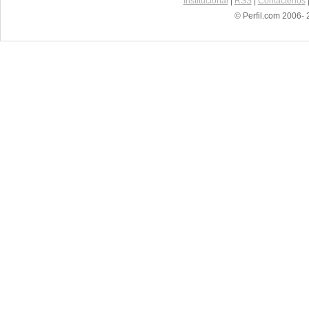
Institucional
|
RSS
|
Contáctenos
© Perfil.com 2006- 