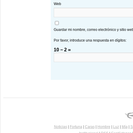
Web
Guardar mi nombre, correo electrónico y sitio w
Por favor, introduce una respuesta en dígitos:
10 − 2 =
Noticias
|
Fortuna
|
Caras
|
Hombre
|
Luz
|
Mía
|
S