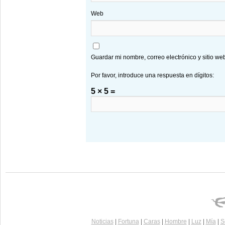
Web
Guardar mi nombre, correo electrónico y sitio w
Por favor, introduce una respuesta en dígitos:
5 × 5 =
Noticias
|
Fortuna
|
Caras
|
Hombre
|
Luz
|
Mía
|
S