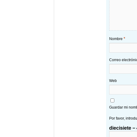
*
Nombre
Correo electrón
Web
Guardar mi nombr
Por favor, introd
diecisiete − 