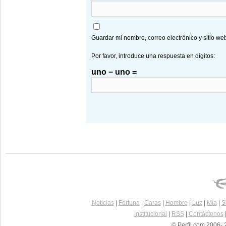
Guardar mi nombre, correo electrónico y sitio w
Por favor, introduce una respuesta en dígitos:
uno − uno =
Noticias
|
Fortuna
|
Caras
|
Hombre
|
Luz
|
Mía
|
S
Institucional
|
RSS
|
Contáctenos
© Perfil.com 2006- 