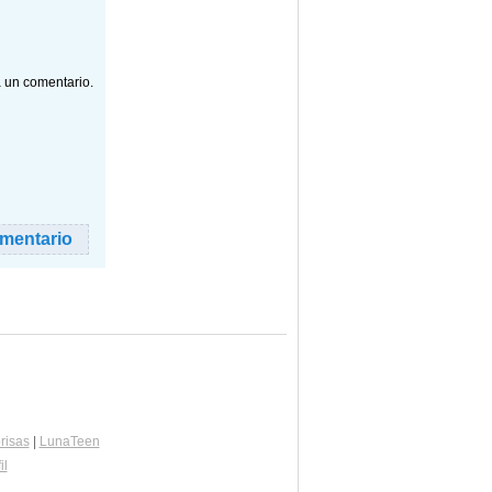
a un comentario.
risas
|
LunaTeen
il