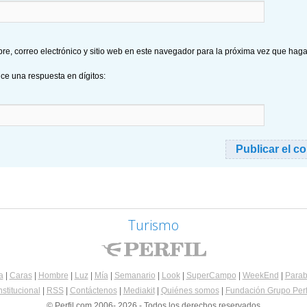
e, correo electrónico y sitio web en este navegador para la próxima vez que hag
uce una respuesta en dígitos:
Turismo
a
|
Caras
|
Hombre
|
Luz
|
Mía
|
Semanario
|
Look
|
SuperCampo
|
WeekEnd
|
Parab
nstitucional
|
RSS
|
Contáctenos
|
Mediakit
|
Quiénes somos
|
Fundación Grupo Perf
© Perfil.com 2006- 2026 - Todos los derechos reservados