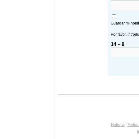
Guardar mi nombr
Por favor, introd
14 − 9 =
Noticias
|
Fortun
I