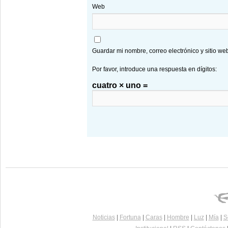
Web
Guardar mi nombre, correo electrónico y sitio w
Por favor, introduce una respuesta en dígitos:
cuatro × uno =
Noticias
|
Fortuna
|
Caras
|
Hombre
|
Luz
|
Mía
|
S