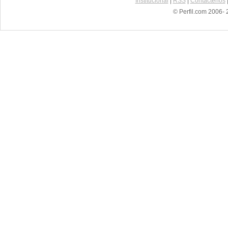
Institucional
|
RSS
|
Contáctenos
© Perfil.com 2006- 