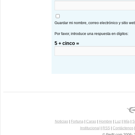
Guardar mi nombre, correo electrónico y sitio w
Por favor, introduce una respuesta en dígitos:
5 + cinco =
Noticias
|
Fortuna
|
Caras
|
Hombre
|
Luz
|
Mía
|
S
Institucional
|
RSS
|
Contáctenos
© Perfil.com 2006- 