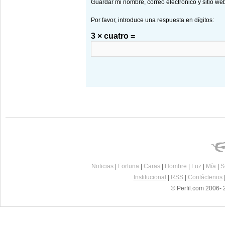
Guardar mi nombre, correo electrónico y sitio w
Por favor, introduce una respuesta en dígitos:
3 × cuatro =
Noticias
|
Fortuna
|
Caras
|
Hombre
|
Luz
|
Mía
|
S
Institucional
|
RSS
|
Contáctenos
© Perfil.com 2006- 