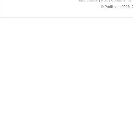
Institucional
|
RSS
|
Contáctenos
© Perfil.com 2006- 