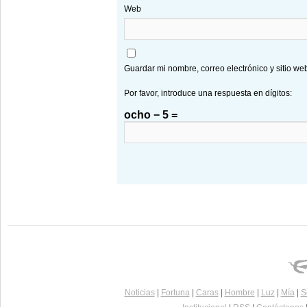
Web
Guardar mi nombre, correo electrónico y sitio w
Por favor, introduce una respuesta en dígitos:
ocho − 5 =
Noticias
|
Fortuna
|
Caras
|
Hombre
|
Luz
|
Mía
|
S