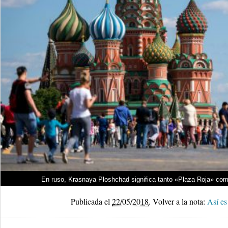
En ruso, Krasnaya Ploshchad significa tanto «Plaza Roja» com
Publicada el
22/05/2018
.
Volver a la nota:
Así es