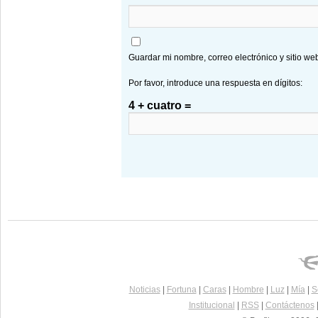
Guardar mi nombre, correo electrónico y sitio w
Por favor, introduce una respuesta en dígitos:
4 + cuatro =
Noticias
|
Fortuna
|
Caras
|
Hombre
|
Luz
|
Mía
|
S
Institucional
|
RSS
|
Contáctenos