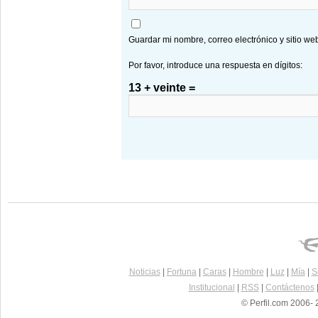
Guardar mi nombre, correo electrónico y sitio w
Por favor, introduce una respuesta en dígitos:
13 + veinte =
Noticias
|
Fortuna
|
Caras
|
Hombre
|
Luz
|
Mía
|
S
Institucional
|
RSS
|
Contáctenos
© Perfil.com 2006- 