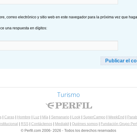
e, correo electrónico y sitio web en este navegador para la próxima vez que hag
uce una respuesta en dígitos:
Turismo
a
|
Caras
|
Hombre
|
Luz
|
Mía
|
Semanario
|
Look
|
SuperCampo
|
WeekEnd
|
Parab
nstitucional
|
RSS
|
Contáctenos
|
Mediakit
|
Quiénes somos
|
Fundación Grupo Perf
© Perfil.com 2006- 2026 - Todos los derechos reservados