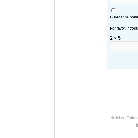
Guardar mi nombr
Por favor, introd
2 × 5 =
Noticias
|
Fortun
I