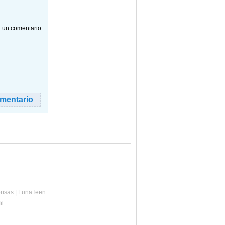
a un comentario.
risas
|
LunaTeen
il