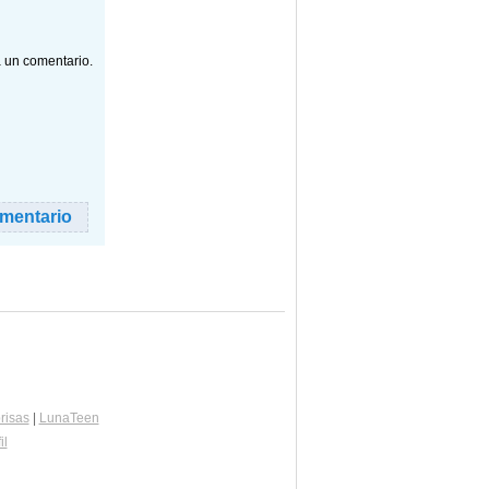
a un comentario.
risas
|
LunaTeen
il