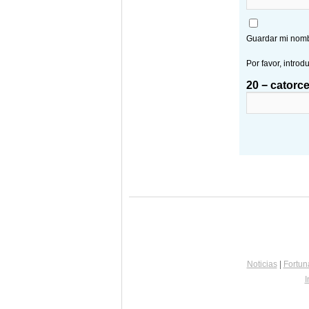
Guardar mi nombr
Por favor, introd
20 − catorce
Noticias
|
Fortun
I