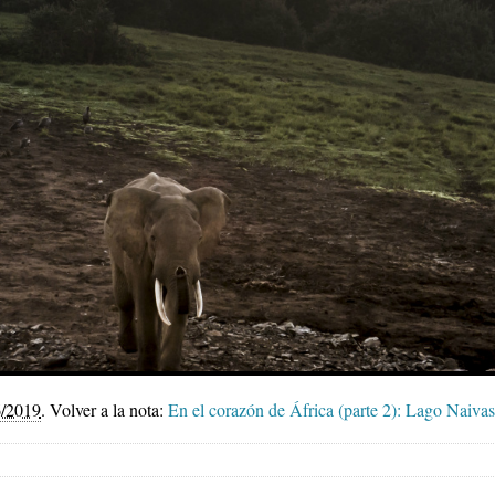
6/2019
.
Volver a la nota:
En el corazón de África (parte 2): Lago Naiv