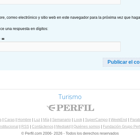
e, correo electrónico y sitio web en este navegador para la próxima vez que hag
uce una respuesta en dígitos:
 =
Turismo
a
|
Caras
|
Hombre
|
Luz
|
Mía
|
Semanario
|
Look
|
SuperCampo
|
WeekEnd
|
Parab
nstitucional
|
RSS
|
Contáctenos
|
Mediakit
|
Quiénes somos
|
Fundación Grupo Perf
© Perfil.com 2006- 2026 - Todos los derechos reservados