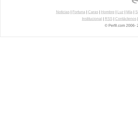
Noticias
|
Fortuna
|
Caras
|
Hombre
|
Luz
|
Mía
|
S
Institucional
|
RSS
|
Contáctenos
© Perfil.com 2006- 