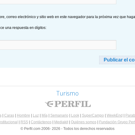
e, correo electrónico y sitio web en este navegador para la próxima vez que hag
uce una respuesta en dígitos:
Turismo
a
|
Caras
|
Hombre
|
Luz
|
Mía
|
Semanario
|
Look
|
SuperCampo
|
WeekEnd
|
Parab
nstitucional
|
RSS
|
Contáctenos
|
Mediakit
|
Quiénes somos
|
Fundación Grupo Perf
© Perfil.com 2006- 2026 - Todos los derechos reservados