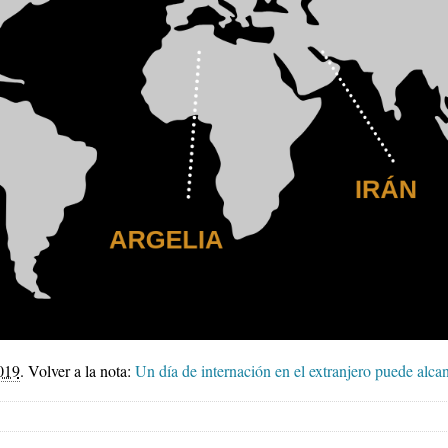
019
.
Volver a la nota:
Un día de internación en el extranjero puede alca