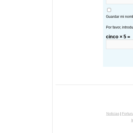
Guardar mi nombr
Por favor, introd
cinco × 5 =
Noticias
|
Fortun
I