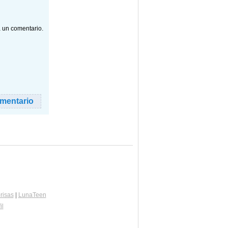
a un comentario.
risas
|
LunaTeen
il