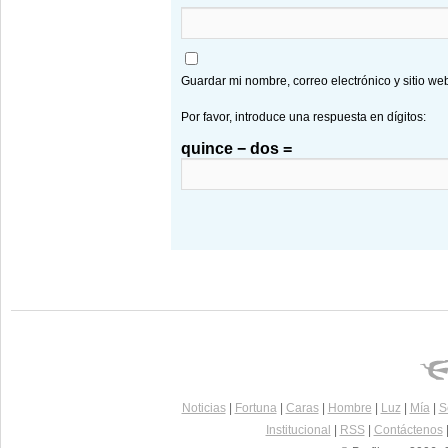
Guardar mi nombre, correo electrónico y sitio w
Por favor, introduce una respuesta en dígitos:
quince − dos =
Noticias
|
Fortuna
|
Caras
|
Hombre
|
Luz
|
Mía
|
S
Institucional
|
RSS
|
Contáctenos