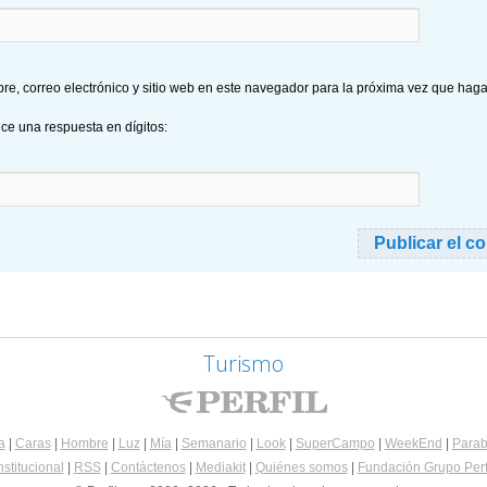
e, correo electrónico y sitio web en este navegador para la próxima vez que hag
uce una respuesta en dígitos:
Turismo
a
|
Caras
|
Hombre
|
Luz
|
Mía
|
Semanario
|
Look
|
SuperCampo
|
WeekEnd
|
Parab
nstitucional
|
RSS
|
Contáctenos
|
Mediakit
|
Quiénes somos
|
Fundación Grupo Perf