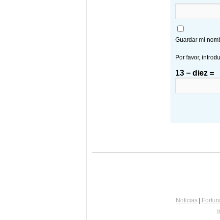
Guardar mi nombr
Por favor, introd
13 − diez =
Noticias
|
Fortun
I