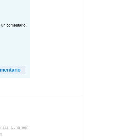
a un comentario.
risas
|
LunaTeen
il