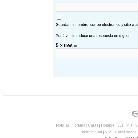
Guardar mi nombre, correo electrónico y sitio w
Por favor, introduce una respuesta en dígitos:
5 × tres =
Noticias
|
Fortuna
|
Caras
|
Hombre
|
Luz
|
Mía
|
S
Institucional
|
RSS
|
Contáctenos