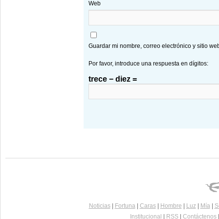
Web
Guardar mi nombre, correo electrónico y sitio w
Por favor, introduce una respuesta en dígitos:
trece − diez =
Noticias
|
Fortuna
|
Caras
|
Hombre
|
Luz
|
Mía
|
S
Institucional
|
RSS
|
Contáctenos