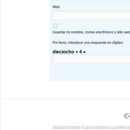
Web
Guardar mi nombre, correo electrónico y sitio w
Por favor, introduce una respuesta en dígitos:
dieciocho + 4 =
Noticias
|
Fortuna
|
Caras
|
Hombre
|
Luz
|
Mía
|
S