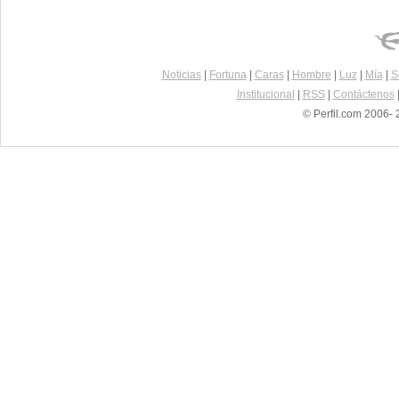
Noticias
|
Fortuna
|
Caras
|
Hombre
|
Luz
|
Mía
|
S
Institucional
|
RSS
|
Contáctenos
© Perfil.com 2006- 