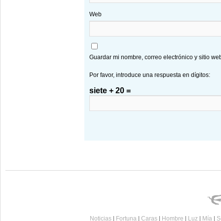
Web
Guardar mi nombre, correo electrónico y sitio w
Por favor, introduce una respuesta en dígitos:
siete + 20 =
Noticias
|
Fortuna
|
Caras
|
Hombre
|
Luz
|
Mía
|
S